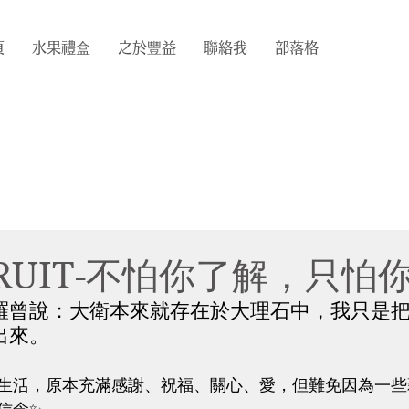
頁
水果禮盒
之於豐益
聯絡我
部落格
FRUIT-不怕你了解，只怕
羅曾說：大衛本來就存在於大理石中，我只是
出來。
生活，原本充滿感謝、祝福、關心、愛，但難免因為一些