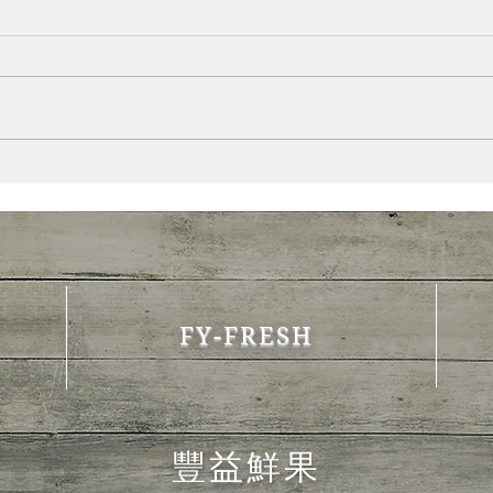
牛年溫情好禮
農曆
FY-FRESH
豐益鮮果