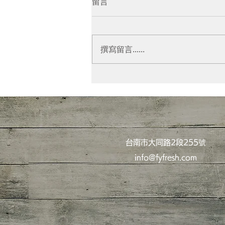
留言
年味迷人的秘密
撰寫留言......
台南市大同路2段255號
info@fyfresh.com