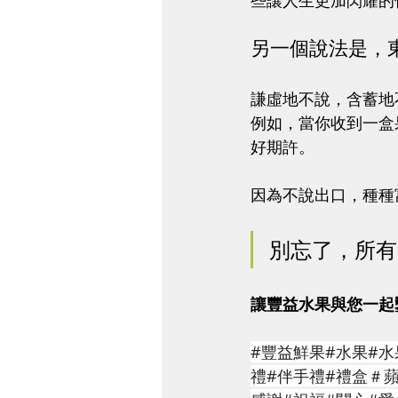
些讓人生更加閃耀的
另一個說法是，
謙虛地不說，含蓄地
例如，當你收到一盒
好期許。
因為不說出口，種種
別忘了，所有
讓豐益水果與您一起
#豐益鮮果
#水果#
禮#伴手禮#禮盒＃蘋