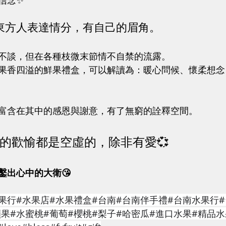
信念✨
東方人表達情分，有自己的眉角。
不談，但在各種枝微末節情不自禁的流露。
果香四溢的鮮果禮盒，可以解讀為：暖心問候、懷柔想念
富含在其中的感恩與謝意，有了無窮的詮釋空間。
的歡愉都是空虛的，除非有愛💞
鑿出心中的大衛😘
水果行#水果店#水果禮盒#台南#台南伴手禮#台南水果行
果#水蜜桃#葡萄#櫻桃#梨子#哈密瓜#進口水果#精品水