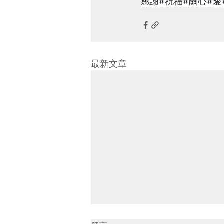
感謝#祝福#關心#愛#love
最新文章