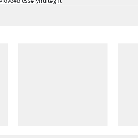
#bless#fyfruit#gift