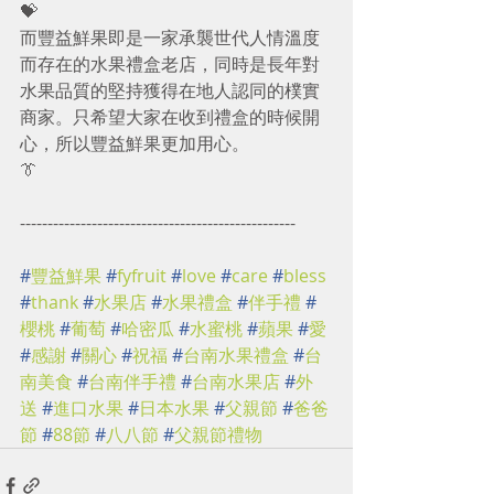
💝
而豐益鮮果即是一家承襲世代人情溫度
而存在的水果禮盒老店，同時是長年對
水果品質的堅持獲得在地人認同的樸實
商家。只希望大家在收到禮盒的時候開
心，所以豐益鮮果更加用心。
👔
--------------------------------------------------
#
豐益鮮果
#
fyfruit
#
love
#
care
#
bless
#
thank
#
水果店
#
水果禮盒
#
伴手禮
#
櫻桃
#
葡萄
#
哈密瓜
#
水蜜桃
#
蘋果
#
愛
#
感謝
#
關心
#
祝福
#
台南水果禮盒
#
台
南美食
#
台南伴手禮
#
台南水果店
#
外
送
#
進口水果
#
日本水果
#
父親節
#
爸爸
節
#
88節
#
八八節
#
父親節禮物