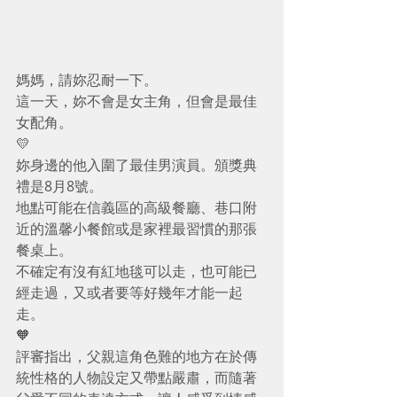
媽媽，請妳忍耐一下。
這一天，妳不會是女主角，但會是最佳
女配角。
💛
妳身邊的他入圍了最佳男演員。頒獎典
禮是8月8號。
地點可能在信義區的高級餐廳、巷口附
近的溫馨小餐館或是家裡最習慣的那張
餐桌上。
不確定有沒有紅地毯可以走，也可能已
經走過，又或者要等好幾年才能一起
走。
🧡
評審指出，父親這角色難的地方在於傳
統性格的人物設定又帶點嚴肅，而隨著