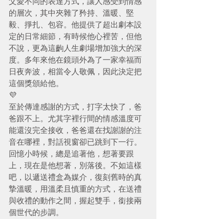
父愛不同的表達方式，讓人感受到情感
的層次，其中夾雜了矜持、溫暖、堅
毅、掙扎、包容。他提供了超出劇本設
定的日常細節，有時候他心裡苦，但他
不說，更為這齣人生劇場增加強大的深
度。多年來他在鏡頭外為了一家幸福而
日夜奔波，相當令人敬佩，因此決定把
這個獎頒給他。
💜
至於傳達感謝的方式，打字太快了，爸
爸跟不上。尤其字裡行間的情感溫度可
能還沒完全接收，爸爸還在找謝謝的注
音在哪裡，對話視窗卻已跳到下一行。
回憶小時候，總是追著他，想著要跟
上，現在是他想著，別落後。不如這樣
吧，以遞送禮盒為媒介，復刻舊時的真
摯溫暖，用溫柔且慎重的方式，在送禮
與收禮的動作之間，握起雙手，銜接兩
個世代的步調。